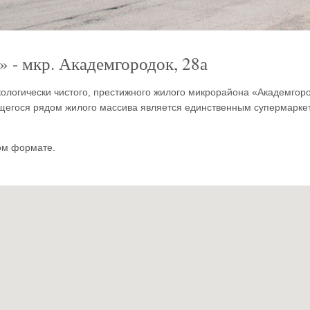
 - мкр. Академгородок, 28а
кологически чистого, престижного жилого микрорайона «Академгор
ящегося рядом жилого массива является единственным супермарке
ом формате.