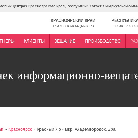
рговых центрах Красноярского края, Республики Хакасия и Иркутской обла
КРАСНОЯРСКИЙ КРАЙ
РЕСПУБЛИКА
+7 391 259-59-56 (МСК +4)
+7 391 259-59-
ТНЕРЫ
КЛИЕНТЫ
ВЕЩАНИЕ
ПРОИЗВОДСТВО
РА
чек информационно-вещат
ай
»
Красноярск
»
Красный Яр - мкр. Академгородок, 28а