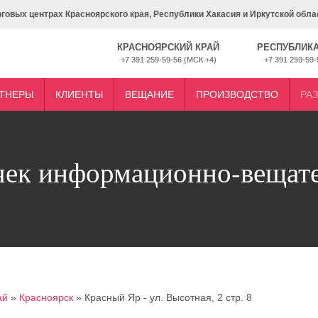
рговых центрах Красноярского края, Республики Хакасия и Иркутской обла
КРАСНОЯРСКИЙ КРАЙ
РЕСПУБЛИКА
+7 391 259-59-56 (МСК +4)
+7 391 259-59-
ТНЕРЫ
КЛИЕНТЫ
ВЕЩАНИЕ
ПРОИЗВОДСТВО
РА
чек информационно-вещат
ай
»
Красноярск
»
Красный Яр - ул. Высотная, 2 стр. 8